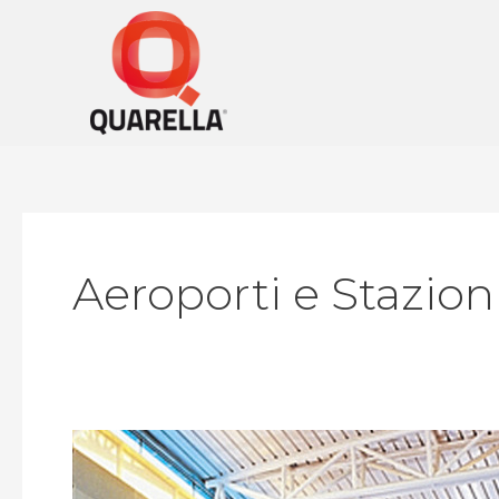
Vai
al
contenuto
Aeroporti e Stazion
McCarran
Airport,
Las