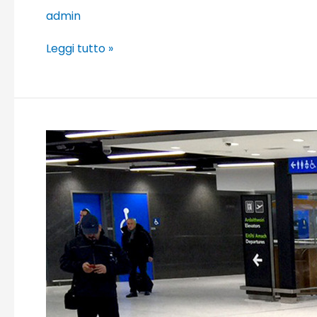
admin
Leggi tutto »
Dublin
Airport
T1,
Dublino