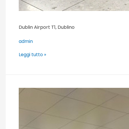
Dublin Airport T1, Dublino
admin
Leggi tutto »
Glasgow
Airport,
Glasgow