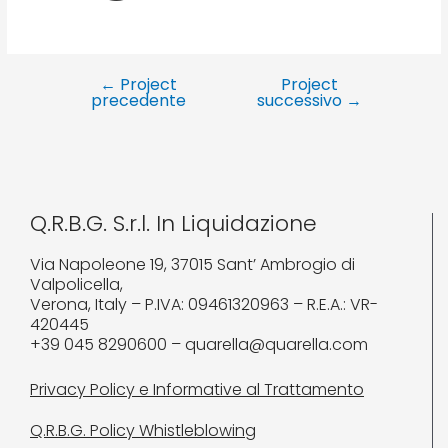
←
Project
Project
precedente
successivo
→
Q.R.B.G. S.r.l. In Liquidazione
Via Napoleone 19, 37015 Sant’ Ambrogio di
Valpolicella,
Verona, Italy – P.IVA: 09461320963 – R.E.A.: VR-
420445
+39 045 8290600 – quarella@quarella.com
Privacy Policy e Informative al Trattamento
Q.R.B.G. Policy Whistleblowing