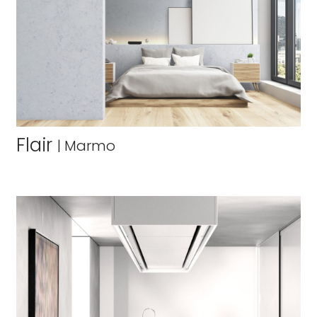
Flair
|
Marmo