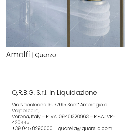
Amalfi
|
Quarzo
Q.R.B.G. S.r.l. In Liquidazione
Via Napoleone 19, 37015 Sant’ Ambrogio di
Valpolicella,
Verona, Italy – P.IVA: 09461320963 – R.E.A.: VR-
420445
+39 045 8290600 – quarella@quarella.com