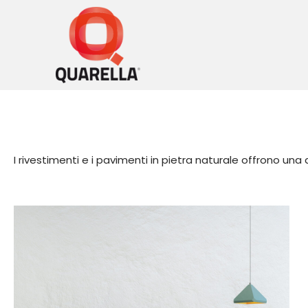
Vai
al
contenuto
I rivestimenti e i pavimenti in pietra naturale offrono una