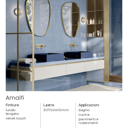
Amalfi
Finiture
Lastre
Applicazioni
lucido
3070x1410mm
bagno
levigato
cucina
velvet touch
pavimenti e
rivestimenti