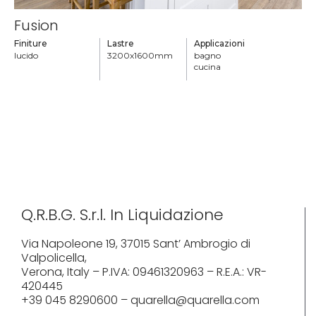
Fusion
Finiture
Lastre
Applicazioni
lucido
3200x1600mm
bagno
cucina
Q.R.B.G. S.r.l. In Liquidazione
Via Napoleone 19, 37015 Sant’ Ambrogio di
Valpolicella,
Verona, Italy – P.IVA: 09461320963 – R.E.A.: VR-
420445
+39 045 8290600 – quarella@quarella.com