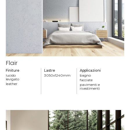
Flair
Finiture
Lastre
Applicazioni
lucido
3050x1240mm
bagno
levigato
facciate
leather
pavimenti e
rivestimenti