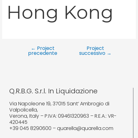
Hong Kong
←
Project
Project
precedente
successivo
→
Q.R.B.G. S.r.l. In Liquidazione
Via Napoleone 19, 37015 Sant’ Ambrogio di
Valpolicella,
Verona, Italy – P.IVA: 09461320963 – R.E.A.: VR-
420445
+39 045 8290600 – quarella@quarella.com