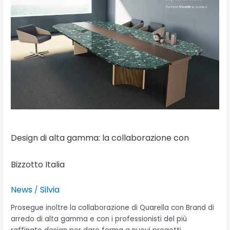
alta
gamma:
la
collaborazione
con
Bizzotto
Italia
Design di alta gamma: la collaborazione con
Bizzotto Italia
News
Silvia
/
Prosegue inoltre la collaborazione di Quarella con Brand di
arredo di alta gamma e con i professionisti del più