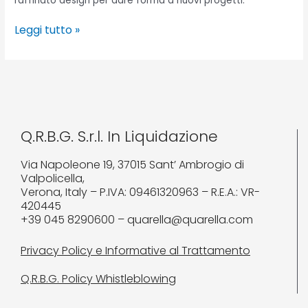
raffinato design per dare forma a nuovi progetti.
Leggi tutto »
Q.R.B.G. S.r.l. In Liquidazione
Via Napoleone 19, 37015 Sant’ Ambrogio di
Valpolicella,
Verona, Italy – P.IVA: 09461320963 – R.E.A.: VR-
420445
+39 045 8290600 – quarella@quarella.com
Privacy Policy e Informative al Trattamento
Q.R.B.G. Policy Whistleblowing