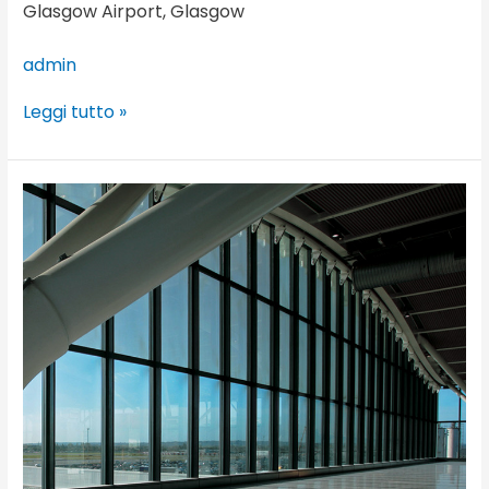
Glasgow Airport, Glasgow
admin
Leggi tutto »
Heathrow
International
Airport
T5,
Londra