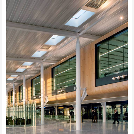
Heathrow
International
Airport
T2,
Londra