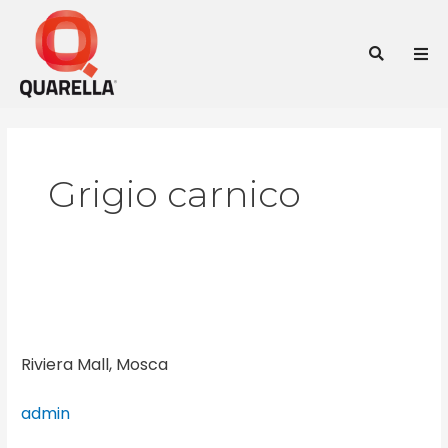
Vai
al
Cer
contenuto
Grigio carnico
Riviera
Mall,
Mosca
Riviera Mall, Mosca
admin