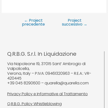
←
Project
Project
precedente
successivo
→
Q.R.B.G. S.r.l. In Liquidazione
Via Napoleone 19, 37015 Sant’ Ambrogio di
Valpolicella,
Verona, Italy – P.IVA: 09461320963 – R.E.A.: VR-
420445
+39 045 8290600 – quarella@quarella.com
Privacy Policy e Informative al Trattamento
Q.R.B.G. Policy Whistleblowing