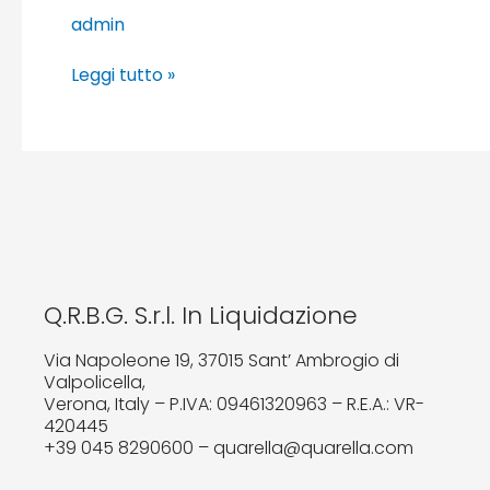
admin
Leggi tutto »
Q.R.B.G. S.r.l. In Liquidazione
Via Napoleone 19, 37015 Sant’ Ambrogio di
Valpolicella,
Verona, Italy – P.IVA: 09461320963 – R.E.A.: VR-
420445
+39 045 8290600 – quarella@quarella.com