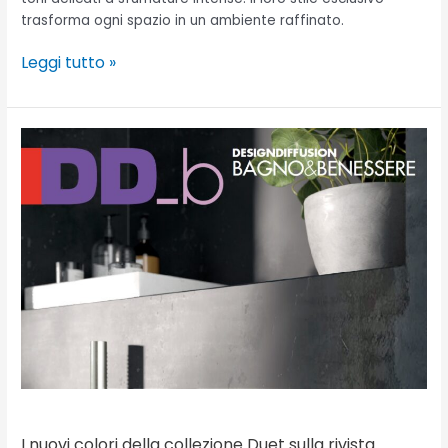
trasforma ogni spazio in un ambiente raffinato.
Leggi tutto »
I
nuovi
colori
della
collezione
Duet
sulla
rivista
DD_b
n.
108
I nuovi colori della collezione Duet sulla rivista