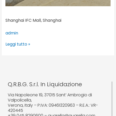
Shanghai IFC Mall, Shanghai
admin
Leggi tutto »
Q.R.B.G. S.r.l. In Liquidazione
Via Napoleone 19, 37015 Sant’ Ambrogio di
Valpolicella,
Verona, Italy – P.IVA: 09461320963 – R.E.A.: VR-
420445
+39 045 8290600 – quarella@quarella.com