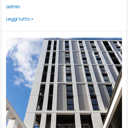
admin
Leggi tutto »
Marshgate
UCL
East,
Londra