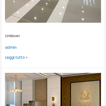
Unilever
admin
Leggi tutto »
Pavilion
Hilltop
Mont
Kiara,
Kuala
Lumpur