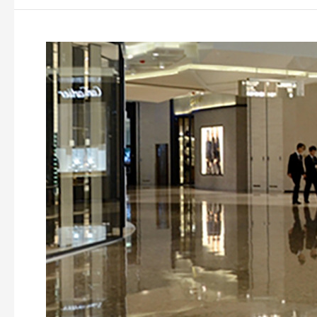
Shanghai
IFC
Mall,
Shanghai