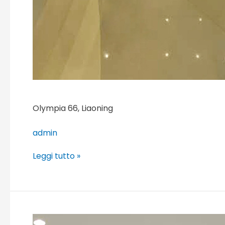
Olympia 66, Liaoning
admin
Leggi tutto »
Unilever