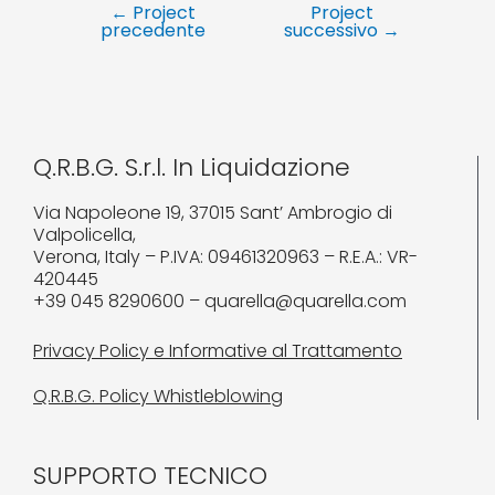
←
Project
Project
precedente
successivo
→
Q.R.B.G. S.r.l. In Liquidazione
Via Napoleone 19, 37015 Sant’ Ambrogio di
Valpolicella,
Verona, Italy – P.IVA: 09461320963 – R.E.A.: VR-
420445
+39 045 8290600 – quarella@quarella.com
Privacy Policy e Informative al Trattamento
Q.R.B.G. Policy Whistleblowing
SUPPORTO TECNICO