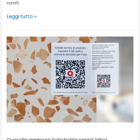
curati.
Leggi tutto »
Quarella
aggiorna
l’etichetta
smart
label
Quarella aggiorna l’etichetta smart label