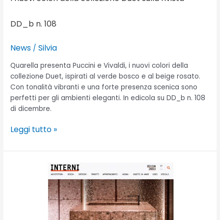
DD_b n. 108
News
Silvia
/
Quarella presenta Puccini e Vivaldi, i nuovi colori della
collezione Duet, ispirati al verde bosco e al beige rosato.
Con tonalità vibranti e una forte presenza scenica sono
perfetti per gli ambienti eleganti. In edicola su DD_b n. 108
di dicembre.
Leggi tutto »
All’orizzonte
la
nuova
cucina
in