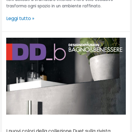
trasforma ogni spazio in un ambiente raffinato.
Leggi tutto »
I
nuovi
colori
della
collezione
Duet
sulla
rivista
DD_b
n.
108
I nuovi colori della collezione Duet sulla rivista