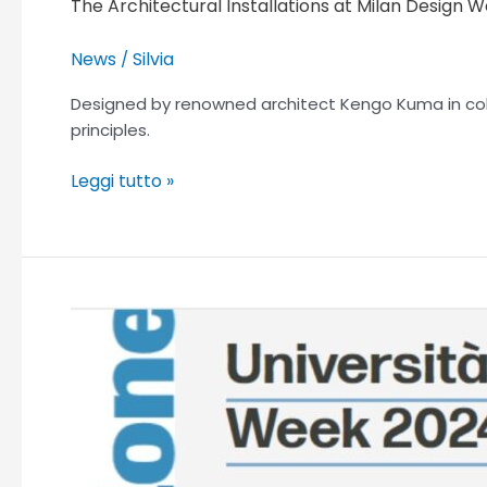
The Architectural Installations at Milan Design 
News
Silvia
/
Designed by renowned architect Kengo Kuma in colla
principles.
Leggi tutto »
Discover
the
most
important
venues
of
Milano