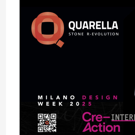
Design
Week
2025
con
Ishi-
Gumi
e
Plume
Zero-
G