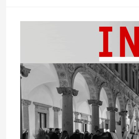
Kengo
Kuma
&
Associates
con
Quarella
su
Interni
n.
2
–
2025