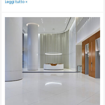
Leggi tutto »
Xi’an
Chang’An
International,
Xi’an