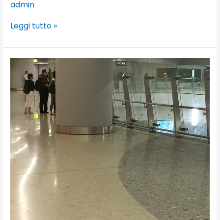
admin
Leggi tutto »
West
Kowloon
Highspeed
Terminal,
Hong
Kong