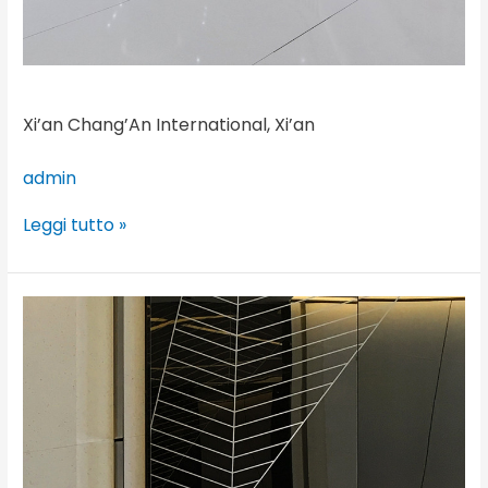
Xi’an Chang’An International, Xi’an
admin
Leggi tutto »
Xi’an
Maike
Business
Center,
Xi’an