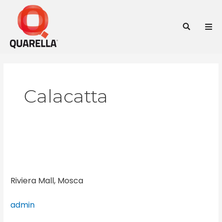
Vai
al
Cer
contenuto
Calacatta
Riviera
Mall,
Mosca
Riviera Mall, Mosca
admin