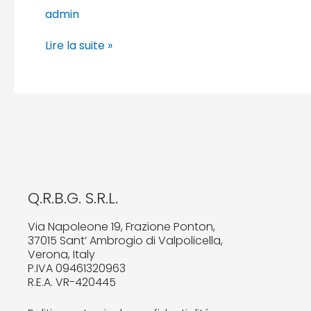
admin
Lire la suite »
Q.R.B.G. S.R.L.
Via Napoleone 19, Frazione Ponton,
37015 Sant’ Ambrogio di Valpolicella,
Verona, Italy
P.IVA 09461320963
R.E.A. VR-420445